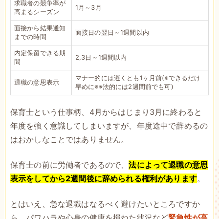
求職者の競争率が
1月～3月
高まるシーズン
面接から結果通知
面接日の翌日～1週間以内
までの時間
内定保留できる期
2,3日～1週間以内
間
マナー的には遅くとも1ヶ月前(※できるだけ
退職の意思表示
早めに※※法的には2週間前でも可)
保育士という仕事柄、4月からはじまり3月に終わると
年度を強く意識してしまいますが、年度途中で辞めるの
はおかしなことではありません。
保育士の前に労働者であるので、
法によって退職の意思
表示をしてから2週間後に辞められる権利があります
。
とはいえ、急な退職はなるべく避けたいところですか
ら、パワハラや心身の健康を損ねた状況など
緊急性が高