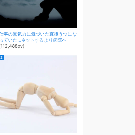
仕事の無気力に気づいた直後うつにな
っていた…ネットするより病院へ
(112,488pv)