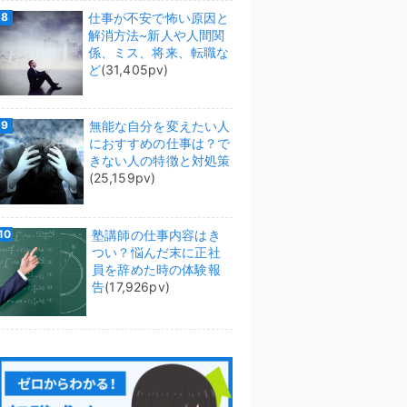
仕事が不安で怖い原因と
解消方法~新人や人間関
係、ミス、将来、転職な
ど
(31,405pv)
無能な自分を変えたい人
におすすめの仕事は？で
きない人の特徴と対処策
(25,159pv)
塾講師の仕事内容はき
つい？悩んだ末に正社
員を辞めた時の体験報
告
(17,926pv)