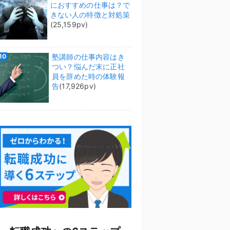
におすすめの仕事は？で
きない人の特徴と対処策
(25,159pv)
塾講師の仕事内容はき
つい？悩んだ末に正社
員を辞めた時の体験報
告
(17,926pv)