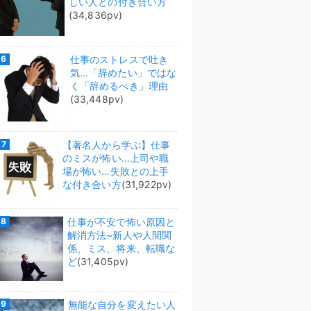
しい人との付き合い方
(34,836pv)
仕事のストレスで吐き
気…「辞めたい」ではな
く「辞めるべき」理由
(33,448pv)
【著名人から学ぶ】仕事
のミスが怖い…上司や職
場が怖い…失敗との上手
な付き合い方
(31,922pv)
仕事が不安で怖い原因と
解消方法~新人や人間関
係、ミス、将来、転職な
ど
(31,405pv)
無能な自分を変えたい人